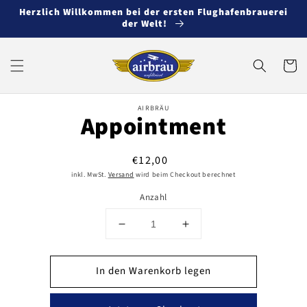
Direkt
Herzlich Willkommen bei der ersten Flughafenbrauerei
zum
der Welt!
Inhalt
Warenko
oduktinformationen
AIRBRÄU
Appointment
ringen
Normaler
€12,00
Preis
inkl. MwSt.
Versand
wird beim Checkout berechnet
Anzahl
Verringere
Erhöhe
die
die
Menge
Menge
In den Warenkorb legen
für
für
Appointment
Appointment